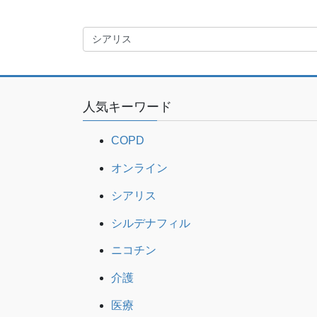
ペ
ジ
ー
ジ
送
り
人気キーワード
COPD
オンライン
シアリス
シルデナフィル
ニコチン
介護
医療