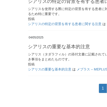
シアリスの特定の背景を有する患者
シアリスを使用する際に特定の背景を有する患者に
るため特に重要です。
投稿
シアリスの特定の背景を有する患者に関する注意
は
04/05/2025
シアリスの重要な基本的注意
シアリス（タダラフィル）の添付文書に記載されて
き事項をまとめたものです。
投稿
シアリスの重要な基本的注意
は
メプラス – MEPLU
投
固
1
稿
定
ペ
の
ー