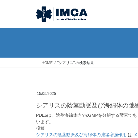
コ
ナ
ン
ビ
テ
ゲ
ン
ー
ツ
シ
へ
ョ
ス
ン
キ
に
ッ
移
HOME
"シアリス" の検索結果
プ
動
15/05/2025
シアリスの陰茎動脈及び海綿体の弛
PDE5は、陰茎海綿体内でcGMPを分解する酵素で
います。
投稿
シアリスの陰茎動脈及び海綿体の弛緩増強作用
は
メ