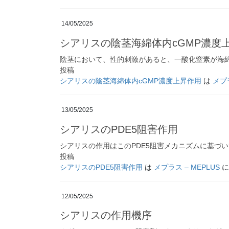
14/05/2025
シアリスの陰茎海綿体内cGMP濃度
陰茎において、性的刺激があると、一酸化窒素が海綿
投稿
シアリスの陰茎海綿体内cGMP濃度上昇作用
は
メプラ
13/05/2025
シアリスのPDE5阻害作用
シアリスの作用はこのPDE5阻害メカニズムに基づ
投稿
シアリスのPDE5阻害作用
は
メプラス – MEPLUS
に
12/05/2025
シアリスの作用機序