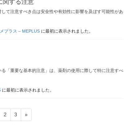
に関する注意
対して注意すべき点は安全性や有効性に影響を及ぼす可能性があ
メプラス – MEPLUS
に最初に表示されました。
いる「重要な基本的注意」は、薬剤の使用に際して特に注意すべ
S
に最初に表示されました。
固
固
2
3
»
定
定
ペ
ペ
ー
ー