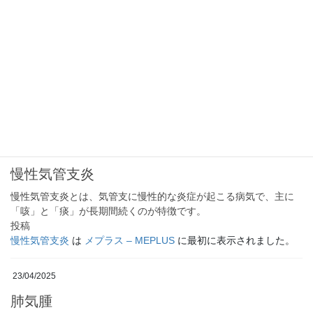
慢性気管支炎と肺気腫
「慢性気管支炎」と「肺気腫」はどちらもCOPD（慢性閉塞性肺疾
患）の構成要素ですが、病気の仕組みも症状の現れ方も少し異な
ります。
投稿
慢性気管支炎と肺気腫
は
メプラス – MEPLUS
に最初に表示され
ました。
23/04/2025
慢性気管支炎
慢性気管支炎とは、気管支に慢性的な炎症が起こる病気で、主に
「咳」と「痰」が長期間続くのが特徴です。
投稿
慢性気管支炎
は
メプラス – MEPLUS
に最初に表示されました。
23/04/2025
肺気腫