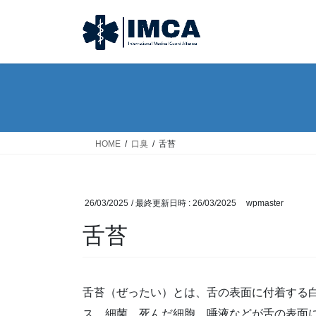
コ
ナ
ン
ビ
テ
ゲ
ン
ー
ツ
シ
へ
ョ
ス
ン
キ
に
ッ
移
HOME
口臭
舌苔
プ
動
26/03/2025
/ 最終更新日時 :
26/03/2025
wpmaster
舌苔
舌苔（ぜったい）とは、舌の表面に付着する
ス、細菌、死んだ細胞、唾液などが舌の表面