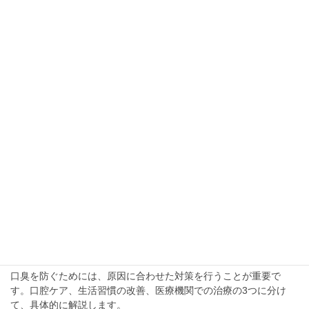
歯周病
歯周病（ししゅうびょう）とは、歯を支えている組織、特に歯茎
（歯肉）や歯を支える骨に炎症が起きる疾患です。
投稿
歯周病
は
メプラス – MEPLUS
に最初に表示されました。
26/03/2025
舌苔
舌苔は口腔内の衛生状態を反映するものであり、定期的な口腔ケ
アと舌清掃が効果的な予防法です。
投稿
舌苔
は
メプラス – MEPLUS
に最初に表示されました。
25/03/2025
口臭の対策
口臭を防ぐためには、原因に合わせた対策を行うことが重要で
す。口腔ケア、生活習慣の改善、医療機関での治療の3つに分け
て、具体的に解説します。