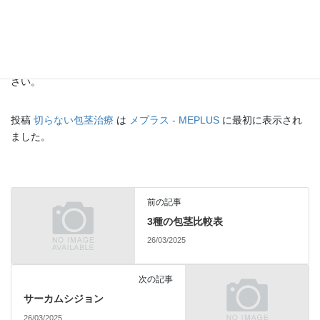
が求められます。
以上の治療方法は、外科的手術を避けたい人や軽度の包茎の人に
適していますが、効果がない場合や症状が進行している場合に
は、手術が必要となることがあります。必ず医師と相談してくだ
さい。
投稿
切らない包茎治療
は
メプラス - MEPLUS
に最初に表示され
ました。
前の記事
3種の包茎比較表
26/03/2025
次の記事
サーカムシジョン
26/03/2025