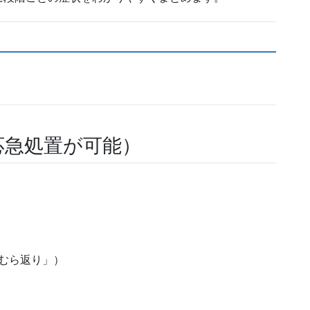
）
応急処置が可能）
むら返り」）