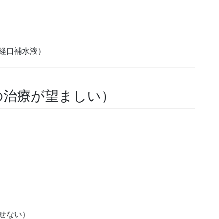
経口補水液）
の治療が望ましい）
せない）