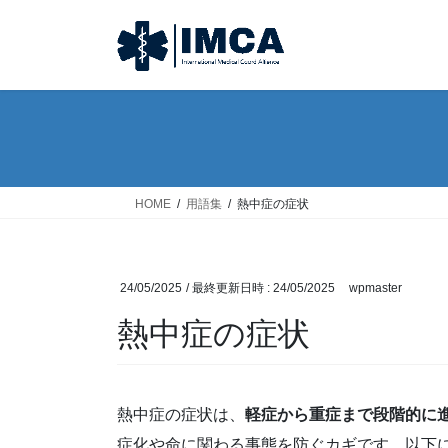
コ
ナ
ン
ビ
テ
ゲ
ン
ー
ツ
シ
へ
ョ
ス
ン
キ
に
ッ
移
HOME
用語集
熱中症の症状
プ
動
24/05/2025
/ 最終更新日時 :
24/05/2025
wpmaster
熱中症の症状
熱中症の症状は、
軽症から重症まで段階的に
症化や命に関わる事態を防ぐカギです。以下