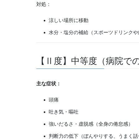
対処：
涼しい場所に移動
水分・塩分の補給（スポーツドリンクや
【Ⅱ度】中等度（病院で
主な症状：
頭痛
吐き気・嘔吐
強いだるさ・虚脱感（全身の倦怠感）
判断力の低下（ぼんやりする、うまく話