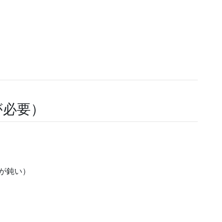
が必要）
が鈍い）