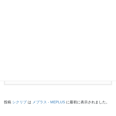
まとめ
「-ciclib」は細胞周期のキープレイヤーであるCDK
を阻害し、がん細胞の増殖を抑える抗がん剤の接尾
語です。主に乳がん治療で重要な役割を果たしてい
ます。
投稿
シクリブ
は
メプラス - MEPLUS
に最初に表示されました。