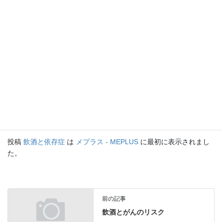
で、依存症からの回復をサポートしてもらうことができま
す。
7.
まとめ
飲酒と依存症のリスクは、長期間にわたり過度に飲酒を続けるこ
とで高まります。アルコール依存症は身体的、精神的、社会的に
深刻な影響を与える可能性があり、早期の対応が必要です。適度
な飲酒を心がけ、もし依存症の兆候が見られた場合は専門的な支
援を求めることが大切です。
投稿
飲酒と依存症
は
メプラス - MEPLUS
に最初に表示されまし
た。
前の記事
飲酒とがんのリスク