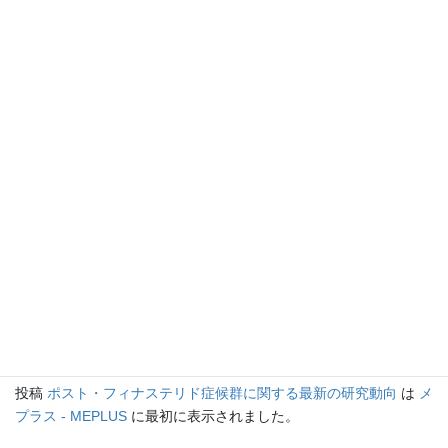
フランスの医薬品安全庁（ANSM）は、フィナステリド1mg
製剤に関して、精神障害や性機能障害のリスクについて長年
懸念を示しており、2024年には欧州医薬品庁に通知を行っ
ています。 (
pfsfoundation.org
)
まとめ
PFSに関する研究は、遺伝的要因やエピジェネティックなメカニ
ズムの解明など、多方面で進行中です。また、各国の規制当局も
PFSのリスクに対する対応を強化しており、患者や医療従事者へ
の情報提供が進められています。今後の研究成果や規制の動向に
注目が集まっています。
投稿
ポスト・フィナステリド症候群に関する最新の研究動向
は
メ
プラス - MEPLUS
に最初に表示されました。