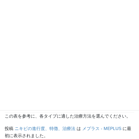
治療
・抗生物質の
内服・外用
膿ニキ
黄色や白色の膿
炎症の悪
・膿の排出
ビ（膿
が溜まった炎
化、アク
（面皰圧出）
疱）
症、押すと痛み
ネ菌増殖
・ステロイド
注射
・イソトレチ
しこり
ノイン内服
赤く硬いしこ
ニキビ
強い炎
・ステロイド
り、痛み強い、
（結
症、皮脂
注射
ニキビ跡が残り
節・嚢
分泌過剰
・切開排膿
やすい
胞）
・レーザー治
療
この表を参考に、各タイプに適した治療方法を選んでください。
投稿
ニキビの進行度、特徴、治療法
は
メプラス - MEPLUS
に最
初に表示されました。